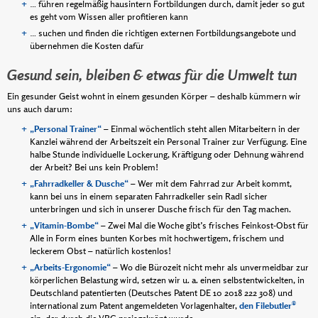
… führen regelmäßig hausintern Fortbildungen durch, damit jeder so gut
es geht vom Wissen aller profitieren kann
… suchen und finden die richtigen externen Fortbildungsangebote und
übernehmen die Kosten dafür
Gesund sein, bleiben & etwas für die Umwelt tun
Ein gesunder Geist wohnt in einem gesunden Körper – deshalb kümmern wir
uns auch darum:
„Personal Trainer“
– Einmal wöchentlich steht allen Mitarbeitern in der
Kanzlei während der Arbeitszeit ein Personal Trainer zur Verfügung. Eine
halbe Stunde individuelle Lockerung, Kräftigung oder Dehnung während
der Arbeit? Bei uns kein Problem!
„Fahrradkeller & Dusche“
– Wer mit dem Fahrrad zur Arbeit kommt,
kann bei uns in einem separaten Fahrradkeller sein Radl sicher
unterbringen und sich in unserer Dusche frisch für den Tag machen.
„Vitamin-Bombe“
– Zwei Mal die Woche gibt’s frisches Feinkost-Obst für
Alle in Form eines bunten Korbes mit hochwertigem, frischem und
leckerem Obst – natürlich kostenlos!
„Arbeits-Ergonomie“
– Wo die Bürozeit nicht mehr als unvermeidbar zur
körperlichen Belastung wird, setzen wir u. a. einen selbstentwickelten, in
Deutschland patentierten (Deutsches Patent DE 10 2018 222 308) und
international zum Patent angemeldeten Vorlagenhalter,
den Filebutler®