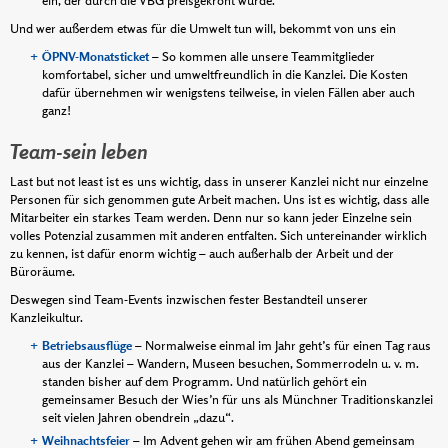
ein, der durch die VBG preisgekrönt wurde.
Und wer außerdem etwas für die Umwelt tun will, bekommt von uns ein
ÖPNV-Monatsticket
– So kommen alle unsere Teammitglieder
komfortabel, sicher und umweltfreundlich in die Kanzlei. Die Kosten
dafür übernehmen wir wenigstens teilweise, in vielen Fällen aber auch
ganz!
Team-sein leben
Last but not least ist es uns wichtig, dass in unserer Kanzlei nicht nur einzelne
Personen für sich genommen gute Arbeit machen. Uns ist es wichtig, dass alle
Mitarbeiter ein starkes Team werden. Denn nur so kann jeder Einzelne sein
volles Potenzial zusammen mit anderen entfalten. Sich untereinander wirklich
zu kennen, ist dafür enorm wichtig – auch außerhalb der Arbeit und der
Büroräume.
Deswegen sind Team-Events inzwischen fester Bestandteil unserer
Kanzleikultur.
Betriebsausflüge
– Normalweise einmal im Jahr geht’s für einen Tag raus
aus der Kanzlei – Wandern, Museen besuchen, Sommerrodeln u. v. m.
standen bisher auf dem Programm. Und natürlich gehört ein
gemeinsamer Besuch der Wies’n für uns als Münchner Traditionskanzlei
seit vielen Jahren obendrein „dazu“.
Weihnachtsfeier
– Im Advent gehen wir am frühen Abend gemeinsam