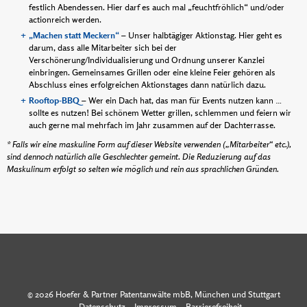
festlich Abendessen. Hier darf es auch mal „feuchtfröhlich“ und/oder
actionreich werden.
„Machen statt Meckern“
– Unser halbtägiger Aktionstag. Hier geht es
darum, dass alle Mitarbeiter sich bei der
Verschönerung/Individualisierung und Ordnung unserer Kanzlei
einbringen. Gemeinsames Grillen oder eine kleine Feier gehören als
Abschluss eines erfolgreichen Aktionstages dann natürlich dazu.
Rooftop-BBQ
– Wer ein Dach hat, das man für Events nutzen kann …
sollte es nutzen! Bei schönem Wetter grillen, schlemmen und feiern wir
auch gerne mal mehrfach im Jahr zusammen auf der Dachterrasse.
* Falls wir eine maskuline Form auf dieser Website verwenden („Mitarbeiter“ etc.),
sind dennoch natürlich alle Geschlechter gemeint. Die Reduzierung auf das
Maskulinum erfolgt so selten wie möglich und rein aus sprachlichen Gründen.
© 2026 Hoefer & Partner Patentanwälte mbB, München und Stuttgart
Datenschutz
Impressum
Barrierefreiheit