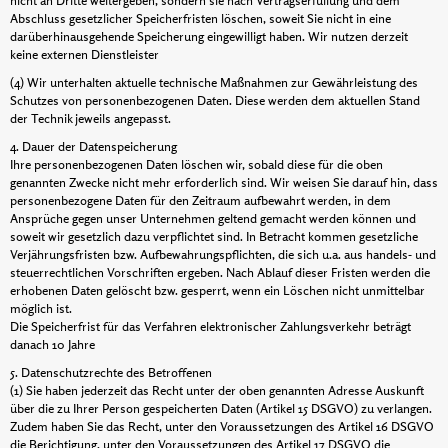
nicht an Dritte weitergeben, sondern sie nach Vertragserfüllung und dem
Abschluss gesetzlicher Speicherfristen löschen, soweit Sie nicht in eine
darüberhinausgehende Speicherung eingewilligt haben. Wir nutzen derzeit
keine externen Dienstleister
(4) Wir unterhalten aktuelle technische Maßnahmen zur Gewährleistung des
Schutzes von personenbezogenen Daten. Diese werden dem aktuellen Stand
der Technik jeweils angepasst.
4. Dauer der Datenspeicherung
Ihre personenbezogenen Daten löschen wir, sobald diese für die oben
genannten Zwecke nicht mehr erforderlich sind. Wir weisen Sie darauf hin, dass
personenbezogene Daten für den Zeitraum aufbewahrt werden, in dem
Ansprüche gegen unser Unternehmen geltend gemacht werden können und
soweit wir gesetzlich dazu verpflichtet sind. In Betracht kommen gesetzliche
Verjährungsfristen bzw. Aufbewahrungspflichten, die sich u.a. aus handels- und
steuerrechtlichen Vorschriften ergeben. Nach Ablauf dieser Fristen werden die
erhobenen Daten gelöscht bzw. gesperrt, wenn ein Löschen nicht unmittelbar
möglich ist.
Die Speicherfrist für das Verfahren elektronischer Zahlungsverkehr beträgt
danach 10 Jahre
5. Datenschutzrechte des Betroffenen
(1) Sie haben jederzeit das Recht unter der oben genannten Adresse Auskunft
über die zu Ihrer Person gespeicherten Daten (Artikel 15 DSGVO) zu verlangen.
Zudem haben Sie das Recht, unter den Voraussetzungen des Artikel 16 DSGVO
die Berichtigung, unter den Voraussetzungen des Artikel 17 DSGVO die