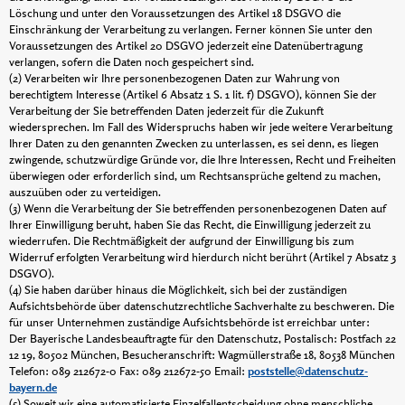
Löschung und unter den Voraussetzungen des Artikel 18 DSGVO die
Einschränkung der Verarbeitung zu verlangen. Ferner können Sie unter den
Voraussetzungen des Artikel 20 DSGVO jederzeit eine Datenübertragung
verlangen, sofern die Daten noch gespeichert sind.
(2) Verarbeiten wir Ihre personenbezogenen Daten zur Wahrung von
berechtigtem Interesse (Artikel 6 Absatz 1 S. 1 lit. f) DSGVO), können Sie der
Verarbeitung der Sie betreffenden Daten jederzeit für die Zukunft
wiedersprechen. Im Fall des Widerspruchs haben wir jede weitere Verarbeitung
Ihrer Daten zu den genannten Zwecken zu unterlassen, es sei denn, es liegen
zwingende, schutzwürdige Gründe vor, die Ihre Interessen, Recht und Freiheiten
überwiegen oder erforderlich sind, um Rechtsansprüche geltend zu machen,
auszuüben oder zu verteidigen.
(3) Wenn die Verarbeitung der Sie betreffenden personenbezogenen Daten auf
Ihrer Einwilligung beruht, haben Sie das Recht, die Einwilligung jederzeit zu
wiederrufen. Die Rechtmäßigkeit der aufgrund der Einwilligung bis zum
Widerruf erfolgten Verarbeitung wird hierdurch nicht berührt (Artikel 7 Absatz 3
DSGVO).
(4) Sie haben darüber hinaus die Möglichkeit, sich bei der zuständigen
Aufsichtsbehörde über datenschutzrechtliche Sachverhalte zu beschweren. Die
für unser Unternehmen zuständige Aufsichtsbehörde ist erreichbar unter:
Der Bayerische Landesbeauftragte für den Datenschutz, Postalisch: Postfach 22
12 19, 80502 München, Besucheranschrift: Wagmüllerstraße 18, 80538 München
Telefon: 089 212672-0 Fax: 089 212672-50 Email:
poststelle@datenschutz-
bayern.de
(5) Soweit wir eine automatisierte Einzelfallentscheidung ohne menschliche