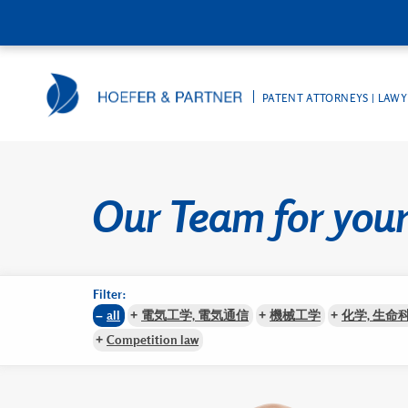
PATENT ATTORNEYS | LAWY
Our Team for your
Filter:
all
電気工学, 電気通信
機械工学
化学, 生命
Competition law